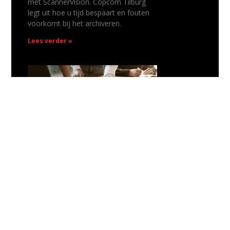
met ScannerVision. Copcom Tilburg
legt uit hoe u tijd bespaart en fouten
voorkomt bij het archiveren.
Lees verder »
Printkosten onder controle
23 juli 2026
Hoe werkt het Kyocera Pro Rato
Colour System? Copcom Tilburg legt
uit hoe u printkosten inzichtelijk en
beheersbaar maakt voor uw bedrijf.
Lees verder »