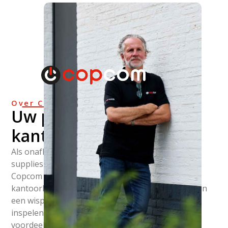
Over Copcom
Uw partner in
kantoormachines
Als onafhankelijke kantoormachine- en
suppliesleverancier met eigen technische dienst is
Copcom de aangewezen specialist voor al uw
kantoorbehoeften. Als flexibel team opereren wij in
een wispelturige markt waar wij snel kunnen
inspelen op veranderingen in deze markt. Uw
voordeel: Goed printer advies, snelle levering en