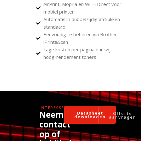
AirPrint, Mopria en Wi-Fi Direct voor
mobiel printen
Automatisch dubbelzijdig afdrukken
standaard
Eenvoudig te beheren via Brother
iPrint&Scan
Lage kosten per pagina dankzij
hoog-rendement toners
INTERESSE?
Neem
Datasheet
Offerte
downloaden
aanvragen
contact
op of