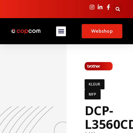
Webshop
KLEUR
MFP
DCP-
L3560