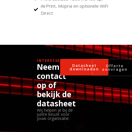
AirPrint, Mopria en optionele WiFi
Direct
INTERESSE?
Neem
Datasheet
Offerte
downloaden
aanvragen
contact
op of
bekijk de
datasheet
Wij helpen je bij de
juiste keuze voor
jouw organisatie.